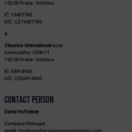
150 00 Praha- Smíchov
IČ: 19407785
DIČ: CZ19407785
&
Classics International s.r.o.
Kořenského 1038/11
150 00 Praha- Smíchov
IČ: 04914945
DIČ: CZ04914945
Contact person
David Hoffelner
Company Manager
email:
bookings@pragueconcertagency.com